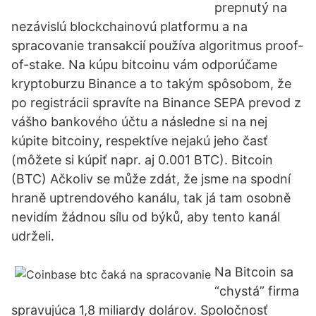
prepnutý na
nezávislú blockchainovú platformu a na
spracovanie transakcií používa algoritmus proof-
of-stake. Na kúpu bitcoinu vám odporúčame
kryptoburzu Binance a to takým spôsobom, že
po registrácii spravíte na Binance SEPA prevod z
vášho bankového účtu a následne si na nej
kúpite bitcoiny, respektíve nejakú jeho časť
(môžete si kúpiť napr. aj 0.001 BTC). Bitcoin
(BTC) Ačkoliv se může zdát, že jsme na spodní
hraně uptrendového kanálu, tak já tam osobně
nevidím žádnou sílu od býků, aby tento kanál
udrželi.
Na Bitcoin sa
“chystá” firma
spravujúca 1,8 miliardy dolárov. Spoločnosť