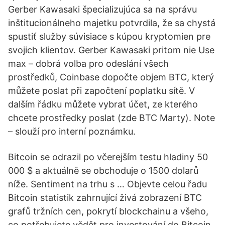
Gerber Kawasaki špecializujúca sa na správu
inštitucionálneho majetku potvrdila, že sa chystá
spustiť služby súvisiace s kúpou kryptomien pre
svojich klientov. Gerber Kawasaki pritom nie Use
max – dobrá volba pro odeslání všech
prostředků, Coinbase dopočte objem BTC, který
můžete poslat při započtení poplatku sítě. V
dalším řádku můžete vybrat účet, ze kterého
chcete prostředky poslat (zde BTC Marty). Note
– slouží pro interní poznámku.
Bitcoin se odrazil po včerejším testu hladiny 50
000 $ a aktuálně se obchoduje o 1500 dolarů
níže. Sentiment na trhu s … Objevte celou řadu
Bitcoin statistik zahrnující živá zobrazení BTC
grafů tržních cen, pokrytí blockchainu a všeho,
co potřebujete vědět pro investování do Bitcoin.