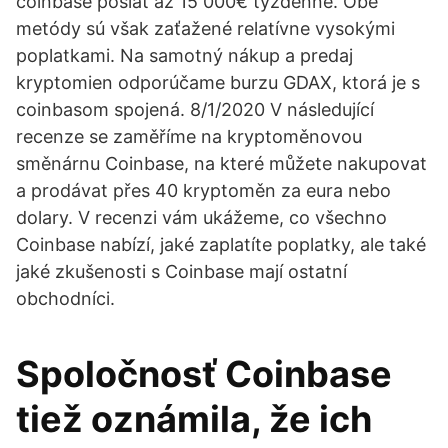
coinbase poslať až 15 000€ týždenne. Obe
metódy sú však zaťažené relatívne vysokými
poplatkami. Na samotný nákup a predaj
kryptomien odporúčame burzu GDAX, ktorá je s
coinbasom spojená. 8/1/2020 V následující
recenze se zaměříme na kryptoměnovou
směnárnu Coinbase, na které můžete nakupovat
a prodávat přes 40 kryptoměn za eura nebo
dolary. V recenzi vám ukážeme, co všechno
Coinbase nabízí, jaké zaplatíte poplatky, ale také
jaké zkušenosti s Coinbase mají ostatní
obchodníci.
Spoločnosť Coinbase
tiež oznámila, že ich