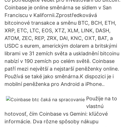
Coinbase je online směnárna se sídlem v San
Franciscu v Kalifornii.Zprostředkovává
bitcoinové transakce a směnu BTC, BCH, ETH,
XRP, ETC, LTC, EOS, XTZ, XLM, LINK, DASH,
ATOM, ZEC, REP, ZRX, DAI, KNC, OXT, BAT, a
USDC s eurem, americkým dolarem a britskými
librami ve 31 zemích světa a uskladnění bitcoinu
nabízí v 190 zemích po celém světě. Coinbase
patří mezi největší a nejstarší peněženky online.
Používá se také jako směnárna.K dispozici je i
mobilní peněženka pro Android a iPhone..
Použije na to
vlastnú
hotovosť, čím Coinbase vs Gemini: kľúčové
informácie. Dva rôzne spôsoby nákupu