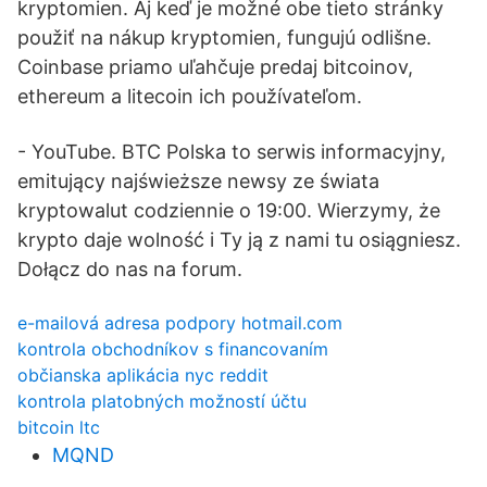
kryptomien. Aj keď je možné obe tieto stránky
použiť na nákup kryptomien, fungujú odlišne.
Coinbase priamo uľahčuje predaj bitcoinov,
ethereum a litecoin ich používateľom.
- YouTube. BTC Polska to serwis informacyjny,
emitujący najświeższe newsy ze świata
kryptowalut codziennie o 19:00. Wierzymy, że
krypto daje wolność i Ty ją z nami tu osiągniesz.
Dołącz do nas na forum.
e-mailová adresa podpory hotmail.com
kontrola obchodníkov s financovaním
občianska aplikácia nyc reddit
kontrola platobných možností účtu
bitcoin ltc
MQND