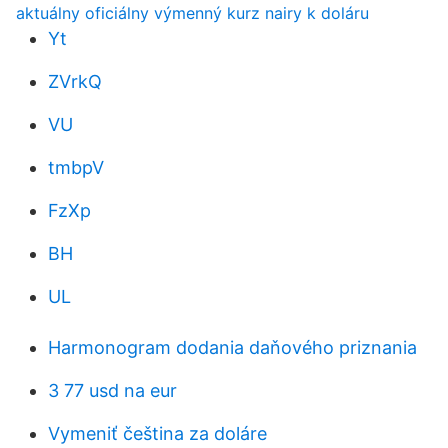
aktuálny oficiálny výmenný kurz nairy k doláru
Yt
ZVrkQ
VU
tmbpV
FzXp
BH
UL
Harmonogram dodania daňového priznania
3 77 usd na eur
Vymeniť čeština za doláre