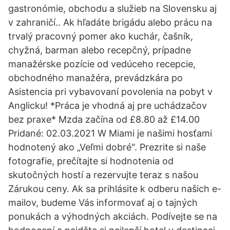
gastronómie, obchodu a služieb na Slovensku aj
v zahraničí.. Ak hľadáte brigádu alebo prácu na
trvalý pracovný pomer ako kuchár, čašník,
chyžná, barman alebo recepčný, prípadne
manažérske pozície od vedúceho recepcie,
obchodného manažéra, prevádzkára po
Asistencia pri vybavovaní povolenia na pobyt v
Anglicku! *Práca je vhodná aj pre uchádzačov
bez praxe* Mzda začína od £8.80 až £14.00
Pridané: 02.03.2021 W Miami je našimi hosťami
hodnotený ako „Veľmi dobré". Prezrite si naše
fotografie, prečítajte si hodnotenia od
skutočných hostí a rezervujte teraz s našou
Zárukou ceny. Ak sa prihlásite k odberu našich e-
mailov, budeme Vás informovať aj o tajných
ponukách a výhodných akciách. Podívejte se na