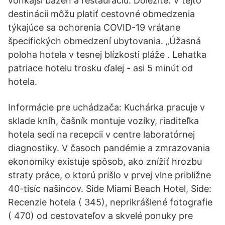
vonkajší bazén a reštauráciu. Dôležité: V tejto
destinácii môžu platiť cestovné obmedzenia
týkajúce sa ochorenia COVID-19 vrátane
špecifických obmedzení ubytovania. „Úžasná
poloha hotela v tesnej blízkosti pláže . Lehatka
patriace hotelu trosku ďalej - asi 5 minút od
hotela.
Informácie pre uchádzača: Kuchárka pracuje v
sklade kníh, čašník montuje vozíky, riaditeľka
hotela sedí na recepcii v centre laboratórnej
diagnostiky. V časoch pandémie a zmrazovania
ekonomiky existuje spôsob, ako znížiť hrozbu
straty práce, o ktorú prišlo v prvej vlne približne
40-tisíc našincov. Side Miami Beach Hotel, Side:
Recenzie hotela ( 345), neprikrášlené fotografie
( 470) od cestovateľov a skvelé ponuky pre