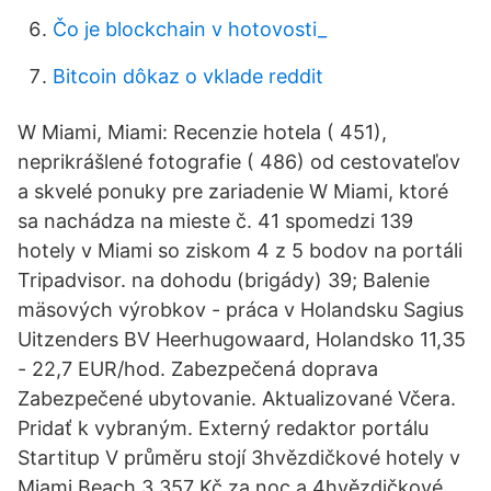
Čo je blockchain v hotovosti_
Bitcoin dôkaz o vklade reddit
W Miami, Miami: Recenzie hotela ( 451),
neprikrášlené fotografie ( 486) od cestovateľov
a skvelé ponuky pre zariadenie W Miami, ktoré
sa nachádza na mieste č. 41 spomedzi 139
hotely v Miami so ziskom 4 z 5 bodov na portáli
Tripadvisor. na dohodu (brigády) 39; Balenie
mäsových výrobkov - práca v Holandsku Sagius
Uitzenders BV Heerhugowaard, Holandsko 11,35
- 22,7 EUR/hod. Zabezpečená doprava
Zabezpečené ubytovanie. Aktualizované Včera.
Pridať k vybraným. Externý redaktor portálu
Startitup V průměru stojí 3hvězdičkové hotely v
Miami Beach 3 357 Kč za noc a 4hvězdičkové