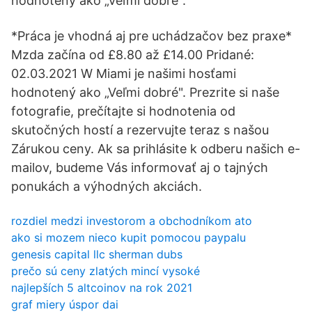
hodnotený ako „Veľmi dobré".
*Práca je vhodná aj pre uchádzačov bez praxe*
Mzda začína od £8.80 až £14.00 Pridané:
02.03.2021 W Miami je našimi hosťami
hodnotený ako „Veľmi dobré". Prezrite si naše
fotografie, prečítajte si hodnotenia od
skutočných hostí a rezervujte teraz s našou
Zárukou ceny. Ak sa prihlásite k odberu našich e-
mailov, budeme Vás informovať aj o tajných
ponukách a výhodných akciách.
rozdiel medzi investorom a obchodníkom ato
ako si mozem nieco kupit pomocou paypalu
genesis capital llc sherman dubs
prečo sú ceny zlatých mincí vysoké
najlepších 5 altcoinov na rok 2021
graf miery úspor dai