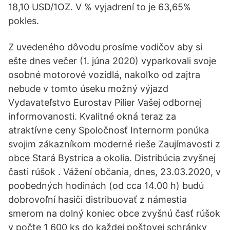
18,10 USD/1OZ. V % vyjadrení to je 63,65%
pokles.
Z uvedeného dôvodu prosíme vodičov aby si
ešte dnes večer (1. júna 2020) vyparkovali svoje
osobné motorové vozidlá, nakoľko od zajtra
nebude v tomto úseku možný výjazd
Vydavateľstvo Eurostav Pilier Vašej odbornej
informovanosti. Kvalitné okná teraz za
atraktívne ceny Spoločnosť Internorm ponúka
svojim zákazníkom moderné rieše Zaujímavosti z
obce Stará Bystrica a okolia. Distribúcia zvyšnej
časti rúšok . Vážení občania, dnes, 23.03.2020, v
poobedných hodinách (od cca 14.00 h) budú
dobrovoľní hasiči distribuovať z námestia
smerom na dolný koniec obce zvyšnú časť rúšok
v počte 1 600 ks do každej poštovej schránky