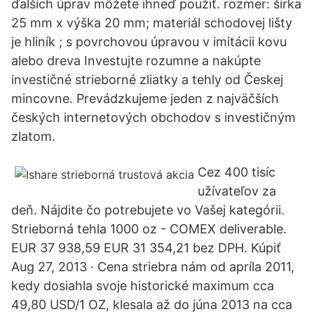
ďalších úprav môžete ihneď použiť. rozmer: šírka
25 mm x výška 20 mm; materiál schodovej lišty
je hliník ; s povrchovou úpravou v imitácii kovu
alebo dreva Investujte rozumne a nakúpte
investičné strieborné zliatky a tehly od Českej
mincovne. Prevádzkujeme jeden z najväčších
českých internetových obchodov s investičným
zlatom.
Cez 400 tisíc
užívateľov za
deň. Nájdite čo potrebujete vo Vašej kategórii.
Strieborná tehla 1000 oz - COMEX deliverable.
EUR 37 938,59 EUR 31 354,21 bez DPH. Kúpiť
Aug 27, 2013 · Cena striebra nám od apríla 2011,
kedy dosiahla svoje historické maximum cca
49,80 USD/1 OZ, klesala až do júna 2013 na cca