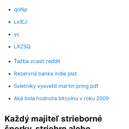
qoNp
LxIEJ
yc
LXZSQ
Ťažba zcash reddit
Rezervná banka indie plat
Svietniky vysvetlil martin pring pdf
Aká bola hodnota bitcoinu v roku 2009
Každý majiteľ strieborné
šperky, striebro alebo