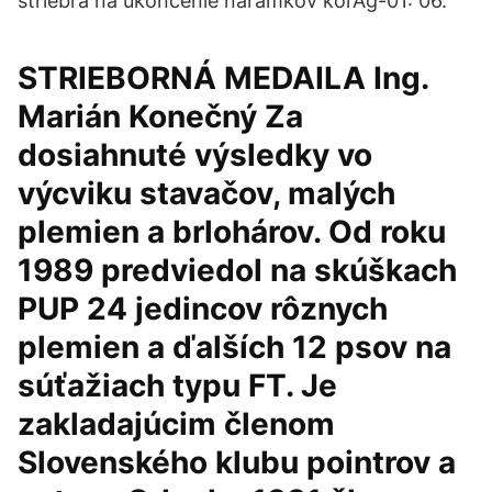
striebra na ukončenie náramkov korAg-01: 06.
STRIEBORNÁ MEDAILA Ing.
Marián Konečný Za
dosiahnuté výsledky vo
výcviku stavačov, malých
plemien a brlohárov. Od roku
1989 predviedol na skúškach
PUP 24 jedincov rôznych
plemien a ďalších 12 psov na
súťažiach typu FT. Je
zakladajúcim členom
Slovenského klubu pointrov a