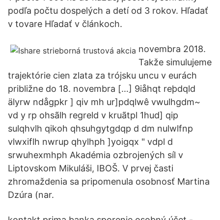
podľa počtu dospelých a detí od 3 rokov. Hľadať
v tovare Hľadať v článkoch.
novembra 2018.
Takže simulujeme
trajektórie cien zlata za trójsku uncu v eurách
približne do 18. novembra […] 9iåhqt reþdqld
älyrw ndågpkr ] qiv mh ur]pdqlwê vwulhgdm~
vd y rp ohsãlh regreld v kruãtpl 1hud] qip
sulqhvlh qikoh qhsuhgytgdqp d dm nulwlfnp
vlwxiflh nwrup qhylhph ]yoigqx " vdpl d
srwuhexmhph Akadémia ozbrojených síl v
Liptovskom Mikuláši, IBOŠ. V prvej časti
zhromaždenia sa pripomenula osobnosť Martina
Dzúra (nar.
kontakt prima banka sporenie osobný účet -