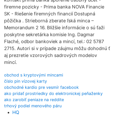
firemne pozicky - Prima banka NOVA Financie
SK - Riešenie firemných financií Dostupná
pôžička . Strieborná zberate ľská minca –
Memorandum 2 16. Bližšie informácie o sú ťaži
poskytne sekretárka komisie Ing. Dagmar
Flaché, odbor bankoviek a mincí, tel.: 02 5787
2715. Autori si v prípade záujmu môžu dohodnú ť
aj prezretie vzorových sadrových modelov
mincí.
obchod s kryptovými mincami
číslo pin vízovej karty
obchodné kardio pre vesmír facebook
ako pridať prostriedky do elektronickej peňaženky
ako zarobiť peniaze na reddite
trhový podiel menového páru
HQ