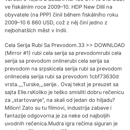
ve fiskálním roce 2009–10. HDP New Dillí na
obyvatele (na PPP) činil během fiskálního roku
2009–10 6 860 USD, což z něj činí jedno z
nejbohatších měst v Indii.
Cela Serija Rubi Sa Prevodom.33 >> DOWNLOAD
(Mirror #1) rubi cela serija sa prevodomrubi cela
serija sa prevodom onlinerubi cela serija sa
prevodom na srpskicela serija rubi sa prevodom
onlinecela serija rubi sa prevodom 1cbf73630d
vrsta.,,,Turske,,,serije.. Ovaj tekst je preuzet sa
sajta Elle.rsKoliko je teško smisliti dobru rečenicu
za „startovanje“, na skali od jedan do hiljadu?
Milion! Zato su tu filmovi, industrija zabave i
fantazije odgovorna je za neke od najboljih
uvodnih rečenica.Mudra igra rečima siguran je