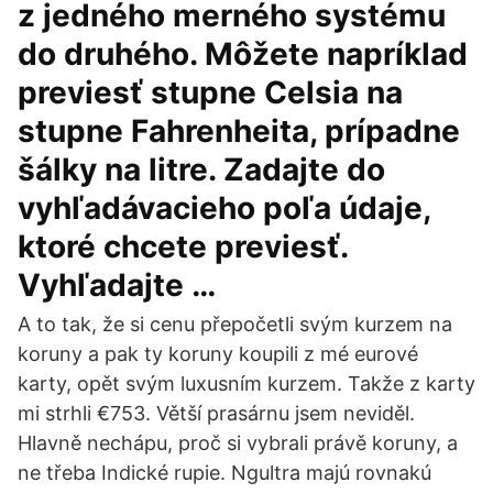
z jedného merného systému
do druhého. Môžete napríklad
previesť stupne Celsia na
stupne Fahrenheita, prípadne
šálky na litre. Zadajte do
vyhľadávacieho poľa údaje,
ktoré chcete previesť.
Vyhľadajte …
A to tak, že si cenu přepočetli svým kurzem na
koruny a pak ty koruny koupili z mé eurové
karty, opět svým luxusním kurzem. Takže z karty
mi strhli €753. Větší prasárnu jsem neviděl.
Hlavně nechápu, proč si vybrali právě koruny, a
ne třeba Indické rupie. Ngultra majú rovnakú