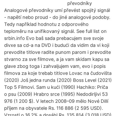
převodníky
Analogové převodníky umí převést spojitý signál
- napětí nebo proud - do jiné analogové podoby.
Tedy například hodnotu z odporového
teploměru na unifikovaný signál. See full list on
srbin.info Evo baš sada prebacujem sve svoje
divxe sa cd-a na DVD i budući da vidim da vi koji
prevodite titlove radite punom parom i prevodite
stvarno za sve filmove, a ja vam skidam kapu sa
glave zbog toga i zahvaljujem vam, evo i popis
filmova za koje trebab titlove Lovac na čudovišta
(2020) Još jedna runda (2020) Boss Level (2021)
Top 5 Filmovi. Sam u kući (1990) Hachiko: Priča
o psu (2009) Hrabro srce (1995) Nedodirljivi 53
976 (1 200 $). V letech 2008–09 mělo Nové Dillí
příjem na obyvatele Rs. 116 886 (2 595 USD).
Vzrostl o 16,2% a dosáhl Rs. 135 814 (3 018 USD)