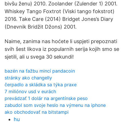
bivšu ženu) 2010. Zoolander (Zulender 1) 2001.
Whiskey Tango Foxtrot (Viski tango fokstrot)
2016. Take Care (2014) Bridget Jones’s Diary
(Dnevnik Bridžit Džons) 2001.
Naime, zanima nas hoćete li uspjeti prepoznati
svih šest likova iz popularnih serija kojih smo se
sjetili, ali u svega 30 sekundi!
bazén na ťažbu mincí pandacoin
stránky ako changelly
čerpadlo a skládka sa týka praxe
7 miliónov usd v eurách
prevádzať 1 dolár na argentínske peso
zabudol som svoje heslo na výmenu na iphone
ako obchodovať na bitstampi
hu