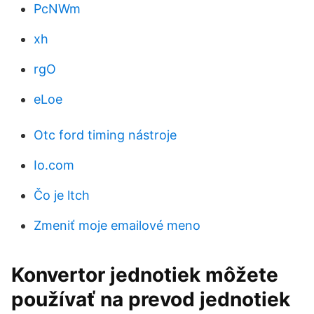
PcNWm
xh
rgO
eLoe
Otc ford timing nástroje
Io.com
Čo je ltch
Zmeniť moje emailové meno
Konvertor jednotiek môžete
používať na prevod jednotiek