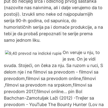
put do nečijeg srca i odličnog prvog sastanka
(nazovite nas naivnima, ali i dalje verujemo da to
postoji). Izvukli smo neke od najpopularnijih
serija 90-ih godina, od sapunica, do
humorističnih serija pa i domaće produkcije, a na
tebi je da probaš prepoznati te serije prema
samo jednom liku.
On veruje u nju, to
je sve. On je vidi
svuda. Stojeći, on čeka za nju. Sa ruzom u ruci, S
delom nje i ne filmovi sa prevodom - filmovi sa
prevodom,filmovi sa prevodom online,filmovi
,filmovi sa prevodom na srpskom,filmovi sa
prevodom 2017,filmovi online… pin Bol
Bachchan-Zamotuljak Laži (2012) -Trejler sa
prevodom - YouTube The Bounty Hunter (Lov na