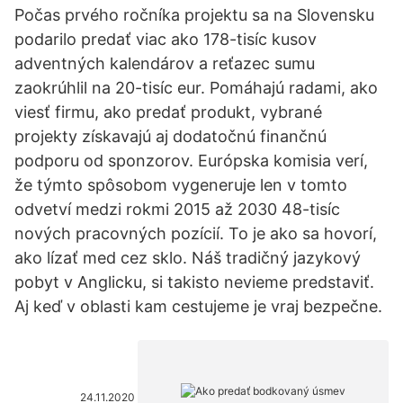
Počas prvého ročníka projektu sa na Slovensku
podarilo predať viac ako 178-tisíc kusov
adventných kalendárov a reťazec sumu
zaokrúhlil na 20-tisíc eur. Pomáhajú radami, ako
viesť firmu, ako predať produkt, vybrané
projekty získavajú aj dodatočnú finančnú
podporu od sponzorov. Európska komisia verí,
že týmto spôsobom vygeneruje len v tomto
odvetví medzi rokmi 2015 až 2030 48-tisíc
nových pracovných pozícií. To je ako sa hovorí,
ako lízať med cez sklo. Náš tradičný jazykový
pobyt v Anglicku, si takisto nevieme predstaviť.
Aj keď v oblasti kam cestujeme je vraj bezpečne.
24.11.2020