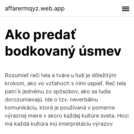
affarermqyz.web.app
Ako predať
bodkovaný úsmev
Rozumieť reči tela a tváre u ľudí je dôležitým
krokom, ako vo vzťahoch s nimi uspieť. Reč tela
patrí k jednému zo spôsobov, ako sa ľudia
dorozumievajú. Ide o tzv. neverbálnu
komunikáciu, ktorá je používaná v pomerne
výraznej miere v skoro každej kultúre sveta. Hoci
má každá kultúra inú interpretáciu výrazov