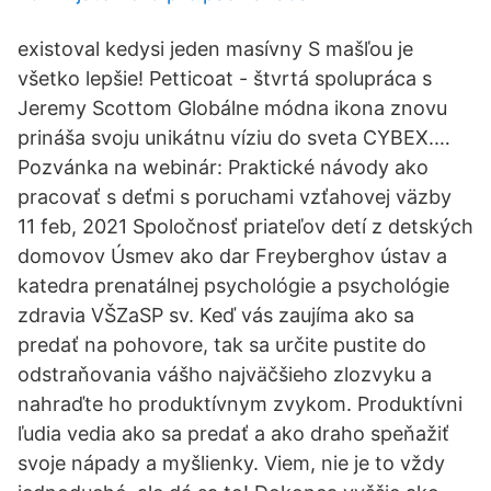
existoval kedysi jeden masívny S mašľou je
všetko lepšie! Petticoat - štvrtá spolupráca s
Jeremy Scottom Globálne módna ikona znovu
prináša svoju unikátnu víziu do sveta CYBEX.…
Pozvánka na webinár: Praktické návody ako
pracovať s deťmi s poruchami vzťahovej väzby
11 feb, 2021 Spoločnosť priateľov detí z detských
domovov Úsmev ako dar Freyberghov ústav a
katedra prenatálnej psychológie a psychológie
zdravia VŠZaSP sv. Keď vás zaujíma ako sa
predať na pohovore, tak sa určite pustite do
odstraňovania vášho najväčšieho zlozvyku a
nahraďte ho produktívnym zvykom. Produktívni
ľudia vedia ako sa predať a ako draho speňažiť
svoje nápady a myšlienky. Viem, nie je to vždy