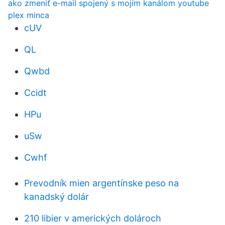
ako zmeniť e-mail spojený s mojím kanálom youtube
plex minca
cUV
QL
Qwbd
Ccidt
HPu
uSw
Cwhf
Prevodník mien argentínske peso na
kanadský dolár
210 libier v amerických dolároch