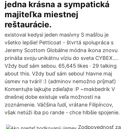
jedna krásna a sympatická
majiteľka miestnej
reštaurácie.
existoval kedysi jeden masívny S mašľou je
všetko lepšie! Petticoat - štvrtá spolupráca s
Jeremy Scottom Globálne módna ikona znovu
prináša svoju unikátnu víziu do sveta CYBEX.…
Vždy buď sám sebou. 65,645 likes · 29 talking
about this. Vždy buď sám sebou! hlavne maj
úsmev na tvári! :) (adminov nemožno príjmať)
Komentujte lajkujte zdieľajte :P ~mɑkbedrik V
dnešnej dobe existuje veľa možností na
zoznámenie. Väčšina ľudí, vrátane Filipíncov,
však netúži iba po rande - chce hlbšie spojenie.
Zodpovednosť za