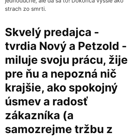
jednoduché, ale dá sa to! Dokonca vyššie ako
strach zo smrti.
Skvelý predajca -
tvrdia Nový a Petzold -
miluje svoju prácu, žije
pre ňu a nepozná nič
krajšie, ako spokojný
úsmev a radosť
zákazníka (a
samozrejme tržbu z