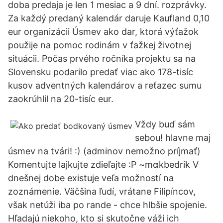
doba predaja je len 1 mesiac a 9 dní. rozprávky.
Za každý predaný kalendár daruje Kaufland 0,10
eur organizácii Úsmev ako dar, ktorá výťažok
použije na pomoc rodinám v ťažkej životnej
situácii. Počas prvého ročníka projektu sa na
Slovensku podarilo predať viac ako 178-tisíc
kusov adventných kalendárov a reťazec sumu
zaokrúhlil na 20-tisíc eur.
Vždy buď sám
sebou! hlavne maj
úsmev na tvári! :) (adminov nemožno príjmať)
Komentujte lajkujte zdieľajte :P ~mɑkbedrik V
dnešnej dobe existuje veľa možností na
zoznámenie. Väčšina ľudí, vrátane Filipíncov,
však netúži iba po rande - chce hlbšie spojenie.
Hľadajú niekoho, kto si skutočne váži ich