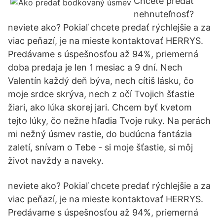
Chcete predať
nehnuteľnosť?
neviete ako? Pokiaľ chcete predať rýchlejšie a za
viac peňazí, je na mieste kontaktovať HERRYS.
Predávame s úspešnosťou až 94%, priemerná
doba predaja je len 1 mesiac a 9 dní. Nech
Valentín každý deň býva, nech cítiš lásku, čo
moje srdce skrýva, nech z očí Tvojich šťastie
žiari, ako lúka skorej jari. Chcem byť kvetom
tejto lúky, čo nežne hľadia Tvoje ruky. Na perách
mi nežný úsmev rastie, do budúcna fantázia
zaletí, snívam o Tebe - si moje šťastie, si môj
život navždy a naveky.
neviete ako? Pokiaľ chcete predať rýchlejšie a za
viac peňazí, je na mieste kontaktovať HERRYS.
Predávame s úspešnosťou až 94%, priemerná