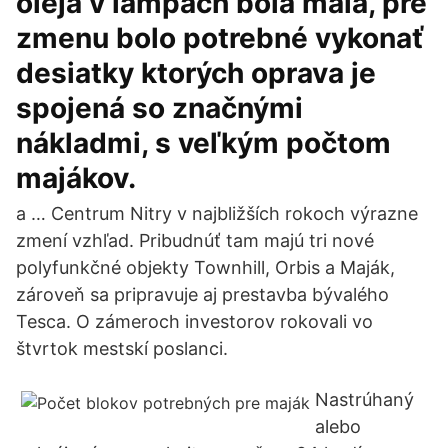
oleja v lampách bola malá, pre
zmenu bolo potrebné vykonať
desiatky ktorých oprava je
spojená so značnými
nákladmi, s veľkým počtom
majákov.
a … Centrum Nitry v najbližších rokoch výrazne
zmení vzhľad. Pribudnúť tam majú tri nové
polyfunkčné objekty Townhill, Orbis a Maják,
zároveň sa pripravuje aj prestavba bývalého
Tesca. O zámeroch investorov rokovali vo
štvrtok mestskí poslanci.
Nastrúhaný
alebo