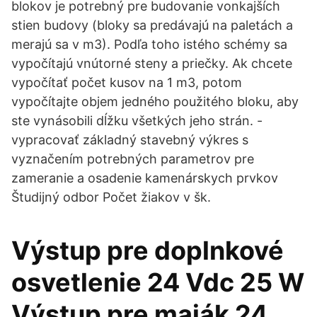
blokov je potrebný pre budovanie vonkajších
stien budovy (bloky sa predávajú na paletách a
merajú sa v m3). Podľa toho istého schémy sa
vypočítajú vnútorné steny a priečky. Ak chcete
vypočítať počet kusov na 1 m3, potom
vypočítajte objem jedného použitého bloku, aby
ste vynásobili dĺžku všetkých jeho strán. -
vypracovať základný stavebný výkres s
vyznačením potrebných parametrov pre
zameranie a osadenie kamenárskych prvkov
Študijný odbor Počet žiakov v šk.
Výstup pre doplnkové
osvetlenie 24 Vdc 25 W
Výstup pre maják 24