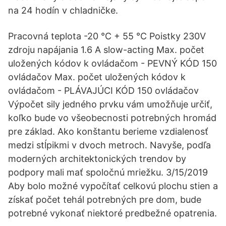
na 24 hodín v chladničke.
Pracovná teplota -20 °C + 55 °C Poistky 230V
zdroju napájania 1.6 A slow-acting Max. počet
uložených kódov k ovládačom - PEVNÝ KÓD 150
ovládačov Max. počet uložených kódov k
ovládačom - PLÁVAJÚCI KÓD 150 ovládačov
Výpočet sily jedného prvku vám umožňuje určiť,
koľko bude vo všeobecnosti potrebných hromád
pre základ. Ako konštantu berieme vzdialenosť
medzi stĺpikmi v dvoch metroch. Navyše, podľa
moderných architektonických trendov by
podpory mali mať spoločnú mriežku. 3/15/2019
Aby bolo možné vypočítať celkovú plochu stien a
získať počet tehál potrebných pre dom, bude
potrebné vykonať niektoré predbežné opatrenia.