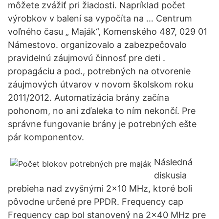
môžete zvážiť pri žiadosti. Napríklad počet
výrobkov v balení sa vypočíta na … Centrum
voľného času „ Maják“, Komenského 487, 029 01
Námestovo. organizovalo a zabezpečovalo
pravidelnú záujmovú činnosť pre deti .
propagáciu a pod., potrebných na otvorenie
záujmových útvarov v novom školskom roku
2011/2012. Automatizácia brány začína
pohonom, no ani zďaleka to ním nekončí. Pre
správne fungovanie brány je potrebných ešte
pár komponentov.
Následná
diskusia
prebieha nad zvyšnými 2x10 MHz, ktoré boli
pôvodne určené pre PPDR. Frequency cap
Frequency cap bol stanovený na 2x40 MHz pre