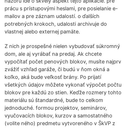
názoru ide o skvelý aspekt tejto aplikácie. pre
prácu s prístupovými heslami, pre posielanie e-
mailov a pre záznam udalostí. o ďalších
potrebných krokoch, udalosti archivuje do
vlastnej alebo externej pamäte.
Z nich je prospešné nielen vybudovať súkromný
dom, ale aj vyrábať na predaj. Ak chcete
vypočítať počet penových blokov, musíte najprv
zvážiť vzhľad garáže, či budú v ňom okná a
koľko, aká bude veľkosť brány. Po prijatí
všetkých údajov môžete vykonať výpočet počtu
blokov pre každú zo stien. Keďže rozmery tohto
materiálu sú štandardné, bude to celkom
jednoduché. formou projektov, seminárov,
vyučovacích blokov, kurzov a samostatného
(volite ného) predmetu vytvoreného v ŠkVP z