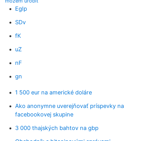
môžem urobiť
EgIp
SDv
fK
uZ
nF
gn
1 500 eur na americké doláre
Ako anonymne uverejňovať príspevky na
facebookovej skupine
3 000 thajských bahtov na gbp