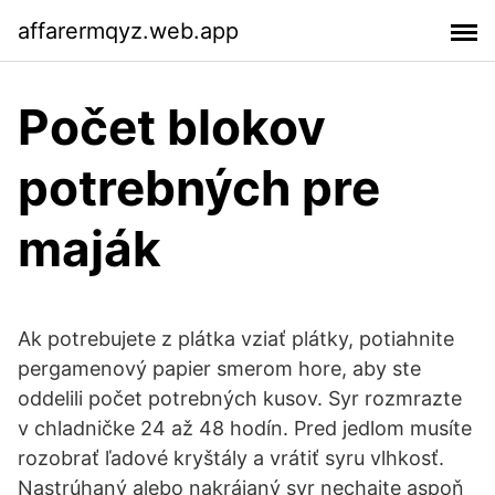
affarermqyz.web.app
Počet blokov
potrebných pre
maják
Ak potrebujete z plátka vziať plátky, potiahnite
pergamenový papier smerom hore, aby ste
oddelili počet potrebných kusov. Syr rozmrazte
v chladničke 24 až 48 hodín. Pred jedlom musíte
rozobrať ľadové kryštály a vrátiť syru vlhkosť.
Nastrúhaný alebo nakrájaný syr nechajte aspoň