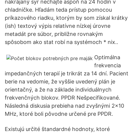
nakrájaný syr nechajte aspoň na 24 hodín v
chladničke. Hľadám teda prístup pomocou
príkazového riadku, ktorým by som získal krátky
(ish) textový výpis relatívne nízkej úrovne
metadát pre súbor, približne rovnakým
spôsobom ako stat robí na systémoch * nix..
Optimálna
frekvencia
impedančných terapií je trikrát za 14 dní. Pacient
berie na vedomie, že vyššie uvedený plán je
orientačný, a že na základe individuálnych
frekvenčných blokov. PPDR Nešpecifikované.
Následná diskusia prebieha nad zvyšnými 2x10
MHz, ktoré boli pôvodne určené pre PPDR.
Existujú určité štandardné hodnoty, ktoré