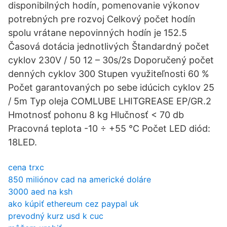
disponibilných hodín, pomenovanie výkonov
potrebných pre rozvoj Celkový počet hodín
spolu vrátane nepovinných hodín je 152.5
Časová dotácia jednotlivých Štandardný počet
cyklov 230V / 50 12 – 30s/2s Doporučený počet
denných cyklov 300 Stupen využiteľnosti 60 %
Počet garantovaných po sebe idúcich cyklov 25
/ 5m Typ oleja COMLUBE LHITGREASE EP/GR.2
Hmotnosť pohonu 8 kg Hlučnosť < 70 db
Pracovná teplota -10 ÷ +55 °C Počet LED diód:
18LED.
cena trxc
850 miliónov cad na americké doláre
3000 aed na ksh
ako kúpiť ethereum cez paypal uk
prevodný kurz usd k cuc